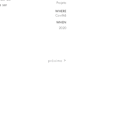
Projeto
 ser
WHERE
Covilhã
WHEN
2020
próximo
Rua Marquês d'Ávila e Bolama, 223
6200-053 | Covilhã, Portugal
contacto@ateliervascopinho.com
+351 910 824 360
(chamada para rede móvel nacional)
+351 275 097 805
(chamada para rede fixa nacional)